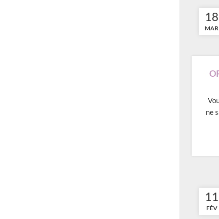
18
MAR
OR
Vou
ne s
11
FÉV