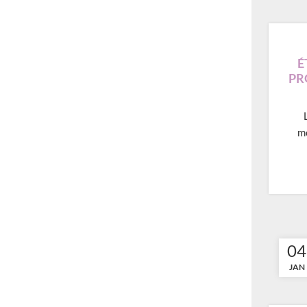
É
PR
m
04
JAN