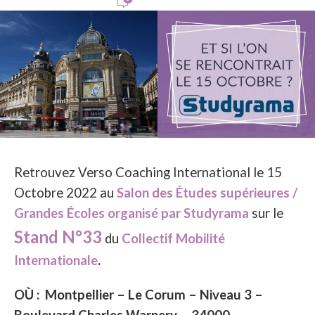
Retrouvez Verso Coaching International le 15
Octobre 2022 au
Salon des Études supérieures /
Grandes Écoles organisé par Studyrama
sur le
Stand
N°33
du
Collectif Mobilité
Internationale
.
OÙ : Montpellier – Le Corum – Niveau 3 –
Boulevard Charles Warnery – 34000