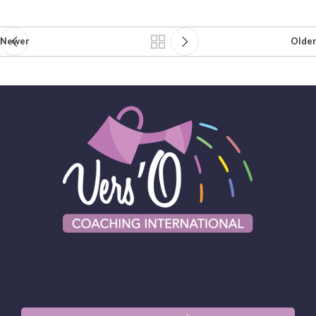
Newer
Older