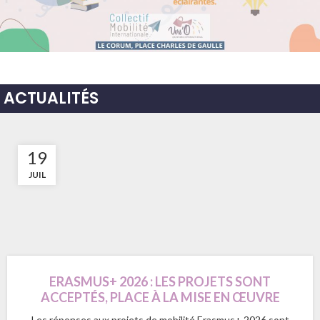
ACTUALITÉS
19
JUIL
ERASMUS+ 2026 : LES PROJETS SONT
ACCEPTÉS, PLACE À LA MISE EN ŒUVRE
Les réponses aux projets de mobilité Erasmus+ 2026 sont